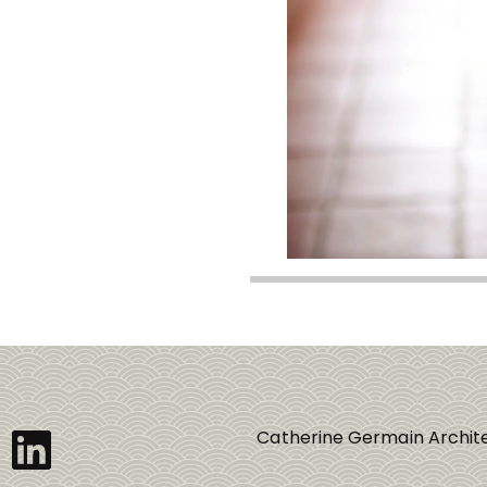
ebook
nstagram
LinkedIn
Catherine Germain Archite