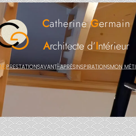
C
atherine
G
ermain
A
rchitecte d’
I
ntérieur
ONS
PRESTATIONS
AVANT-APRÈS
INSPIRATIONS
MON MÉTI