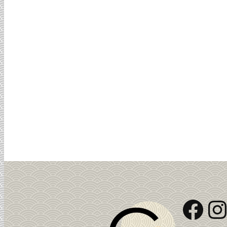
Fac
I